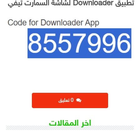
تطبيق Downloader لشاشة السمارت تيفي
‫0 تعليق
اخر المقالات