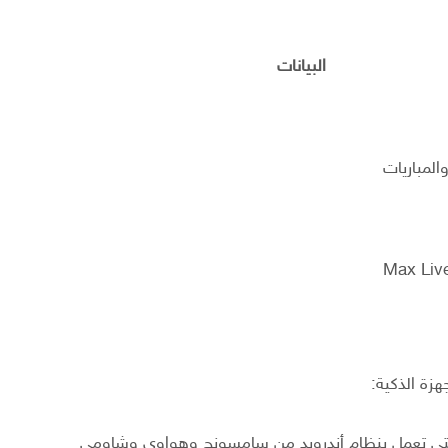
البيانات
المباريات
زة الذكية:
التي تعمل بنظام أندرويد من سامسونج وهواوي وشاومي