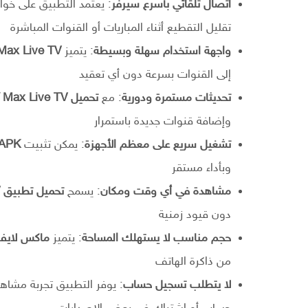
اتصال تلقائي بأسرع سيرفر
: يعتمد التطبيق على خوا
تقليل التقطيع أثناء المباريات أو القنوات المباشرة
واجهة استخدام سهلة وبسيطة
: يتميز
Max Live TV للاندروي
إلى القنوات بسرعة دون أي تعقيد
تحديثات مستمرة ودورية
: مع
تحميل Max Live TV آخر إصدار
وإضافة قنوات جديدة باستمرار
تشغيل سريع على معظم الأجهزة
: يمكن تثبيت
 APK
وبأداء مستقر
مشاهدة في أي وقت ومكان
: يسمح
تحميل تطبيق Max Live TV
دون قيود زمنية
حجم مناسب لا يستهلك المساحة
: يتميز
ماكس لايف
من ذاكرة الهاتف
لا يتطلب تسجيل حساب
: يوفر التطبيق تجربة مشاهد