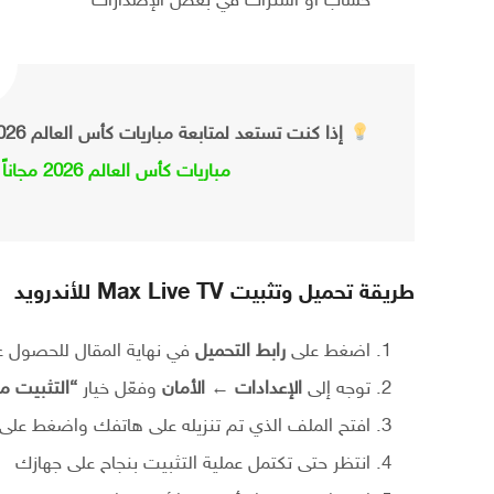
حساب أو اشتراك في بعض الإصدارات
إذا كنت تستعد لمتابعة مباريات كأس العالم 2026، جرّب أيضاً
مباريات كأس العالم 2026 مجاناً
ل
طريقة تحميل وتثبيت Max Live TV للأندرويد
اضغط على
رابط التحميل
في نهاية المقال للحصول على ملف e TV APK
توجه إلى
الإعدادات ← الأمان
وفعّل خيار
“التثبيت م
افتح الملف الذي تم تنزيله على هاتفك واضغط على
انتظر حتى تكتمل عملية التثبيت بنجاح على جهازك