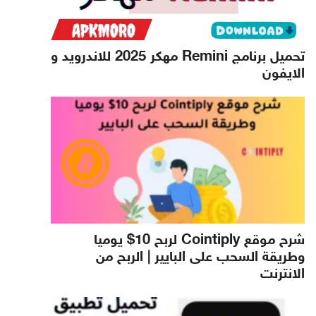
تحميل برنامج Remini مهكر 2025 للاندرويد و
الايفون
شرح موقع Cointiply لربح 10$ يوميا
وطريقة السحب على البايير | الربح من
الانترنت