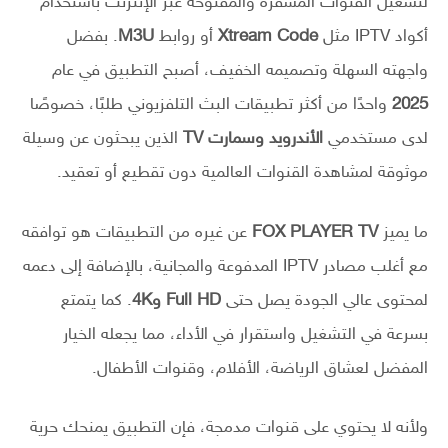
لتشغيل القنوات المشفّرة والمفتوحة عبر الإنترنت باستخدام
أكواد IPTV مثل
Xtream Code
أو روابط
M3U
. بفضل
واجهته السهلة وتصميمه الخفيف، أصبح التطبيق في عام
2025
واحدًا من أكثر تطبيقات البث التلفزيوني طلبًا، خصوصًا
لدى مستخدمي
الأندرويد وسمارت TV
الذين يبحثون عن وسيلة
موثوقة لمشاهدة القنوات العالمية دون تقطيع أو تعقيد.
ما يميز
FOX PLAYER TV
عن غيره من التطبيقات هو توافقه
مع أغلب مصادر IPTV المدفوعة والمجانية، بالإضافة إلى دعمه
لمحتوى عالي الجودة يصل حتى
Full HD و4K
. كما يتمتع
بسرعة في التشغيل واستقرار في الأداء، مما يجعله الخيار
المفضل لعشاق الرياضة، الأفلام، وقنوات الأطفال.
ولأنه لا يحتوي على قنوات مدمجة، فإن التطبيق يمنحك حرية