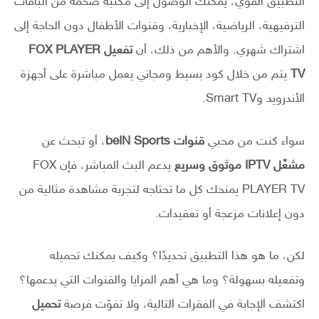
التطبيق القوي، يمكنك الوصول إلى مكتبة ضخمة من الباقات
الترفيهية، الرياضية، الإخبارية، وقنوات الأطفال دون الحاجة إلى
اشتراك شهري. والأهم من ذلك، أن
تفعيل FOX PLAYER
TV
يتم من خلال كود بسيط ومجاني يعمل مباشرة على أجهزة
الأندرويد وSmart TV.
سواء كنت من محبي
قنوات beIN Sports
، أو تبحث عن
مشغّل IPTV موثوق وسريع
يدعم البث المباشر، فإن FOX
PLAYER TV يمنحك كل ما تحتاجه لتجربة مشاهدة مثالية من
دون إعلانات مزعجة أو تعقيدات.
لكن، ما هو هذا التطبيق تحديدًا؟ وكيف يمكنك تحميله
وتفعيله بسهولة؟ وما هي أهم المزايا والقنوات التي يدعمها؟
اكتشف الإجابة في الفقرات التالية، ولا تفوّت فرصة
تحميل