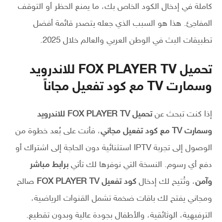
كاملة في إدخال الكود الخاص بك، ما يمنع الحظر أو التوقف
المفاجئ. هذا هو السبب الذي جعله يتصدر قائمة أفضل
تطبيقات البث في الوطن العربي والعالم خلال 2025.
تحميل FOX PLAYER TV للاندرويد
وسمارت TV مع كود تفعيل مجاناً
إذا كنت تبحث عن
تحميل FOX PLAYER TV للاندرويد
وسمارت TV مع كود تفعيل مجاني
، فأنت على بُعد خطوة من
الوصول إلى تجربة IPTV استثنائية دون الحاجة إلى اشتراك أو
دفع أي رسوم. النسخة التي نوفرها لك تأتي
برابط مباشر
وآمن
، وتُتيح لك إدخال
كود تفعيل FOX PLAYER TV
صالح
ومجاني يفتح لك باقات ضخمة تشمل القنوات الرياضية،
الترفيهية، الوثائقية، والأطفال بجودة عالية وبدون تقطيع.