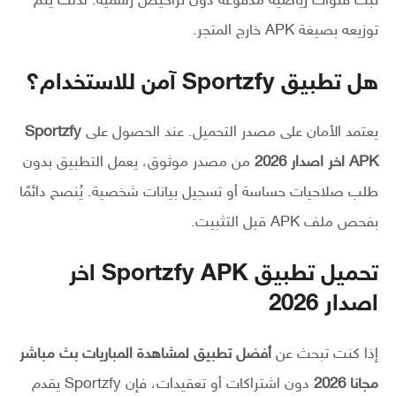
تبث قنوات رياضية مدفوعة دون تراخيص رسمية. لذلك يتم
توزيعه بصيغة APK خارج المتجر.
هل تطبيق Sportzfy آمن للاستخدام؟
يعتمد الأمان على مصدر التحميل. عند الحصول على
Sportzfy
APK اخر اصدار 2026
من مصدر موثوق، يعمل التطبيق بدون
طلب صلاحيات حساسة أو تسجيل بيانات شخصية. يُنصح دائمًا
بفحص ملف APK قبل التثبيت.
تحميل تطبيق Sportzfy APK اخر
اصدار 2026
إذا كنت تبحث عن
أفضل تطبيق لمشاهدة المباريات بث مباشر
مجانا 2026
دون اشتراكات أو تعقيدات، فإن Sportzfy يقدم