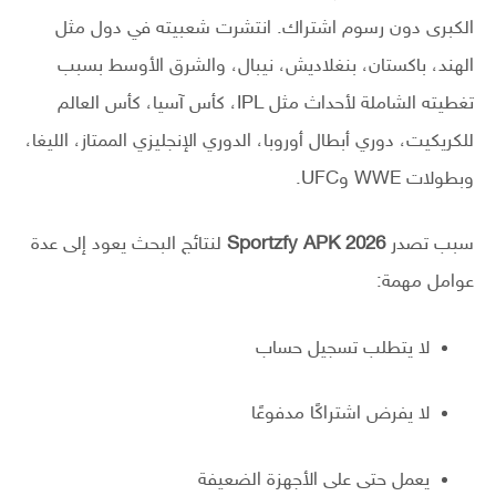
الكبرى دون رسوم اشتراك. انتشرت شعبيته في دول مثل
الهند، باكستان، بنغلاديش، نيبال، والشرق الأوسط بسبب
تغطيته الشاملة لأحداث مثل IPL، كأس آسيا، كأس العالم
للكريكيت، دوري أبطال أوروبا، الدوري الإنجليزي الممتاز، الليغا،
وبطولات WWE وUFC.
سبب تصدر
Sportzfy APK 2026
لنتائج البحث يعود إلى عدة
عوامل مهمة:
لا يتطلب تسجيل حساب
لا يفرض اشتراكًا مدفوعًا
يعمل حتى على الأجهزة الضعيفة