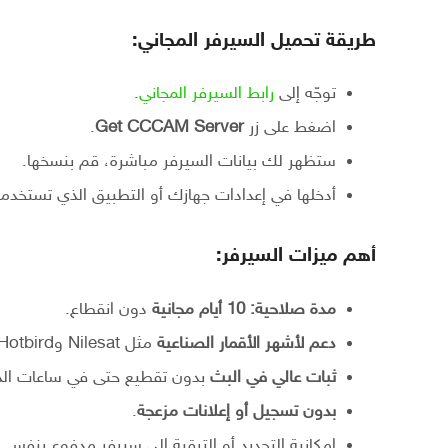
طريقة تحميل السيرفر المجاني:
توجّه إلى
رابط السيرفر المجاني
.
اضغط على زر
Get CCCAM Server
.
ستظهر لك بيانات السيرفر مباشرة، قم بنسخها.
أدخلها في إعدادات جهازك أو التطبيق الذي تستخدمه
أهم ميزات السيرفر:
مدة صلاحية: 10 أيام مجانية
دون انقطاع.
دعم لأشهر الأقمار الصناعية
مثل Nilesat وHotbird وAstra.
ثبات عالي في البث
بدون تقطيع حتى في ساعات الذ
بدون تسجيل أو إعلانات مزعجة
.
إمكانية التجديد أو الترقية إلى سيرفر مدفوع بنفس ا