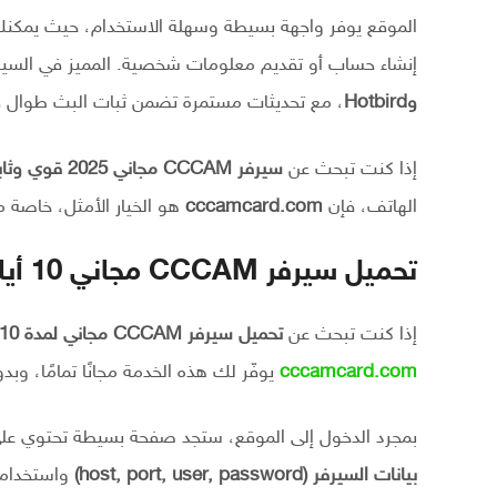
الموقع يوفر واجهة بسيطة وسهلة الاستخدام، حيث يمك
إنشاء حساب أو تقديم معلومات شخصية. المميز في السيرف
وHotbird
، مع تحديثات مستمرة تضمن ثبات البث طوال فتر
إذا كنت تبحث عن
سيرفر CCCAM مجاني 2025 قوي وثابت
الهاتف، فإن
cccamcard.com
هو الخيار الأمثل، خاصة م
تحميل سيرفر CCCAM مجاني 10 أيام 2025 بجودة عالية
إذا كنت تبحث عن
تحميل سيرفر CCCAM مجاني لمدة 10 أيام 2025
cccamcard.com
يوفّر لك هذه الخدمة مجانًا تمامًا، وب
بمجرد الدخول إلى الموقع، ستجد صفحة بسيطة تحتوي على زر “Get Your Free CCCAM Server” ح
بيانات السيرفر (host, port, user, password)
واستخدامها