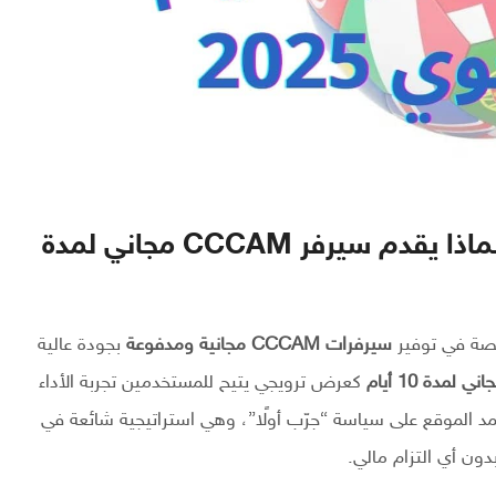
ما هو موقع cccamcard.com؟ ولماذا يقدم سيرفر CCCAM مجاني لمدة
صة في توفير
سيرفرات CCCAM مجانية ومدفوعة
بجودة عالية
كعرض ترويجي يتيح للمستخدمين تجربة الأداء
د الموقع على سياسة “جرّب أولًا”، وهي استراتيجية شائعة في