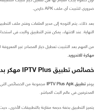
أول خطوة يجب القيام بها هي تفعيل خيار تثبيت التطبيقا
ضروري لتثبيت أي ملف APK خارجي.
بعد ذلك، يتم التوجه إلى مدير الملفات وفتح ملف التطبي
النهاية. عند الانتهاء، يمكن فتح التطبيق والبدء في استخدا
من المهم بعد التثبيت تعطيل خيار المصادر غير المعروفة 
مهكرة للاندرويد
.
خصائص تطبيق IPTV Plus مهكر بدون كود تفعيل 2026
يوفر
تطبيق IPTV Plus Apk
مجموعة من الخصائص التي تج
المحترفين في عالم البث المباشر.