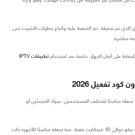
ت من مصادر غير معروفة من إعدادات الهاتف، وهو إجراء
ق الذي تم تحميله، ثم الضغط عليه واتباع خطوات التثبيت حتى
مه مباشرة.
للحفاظ على أمان الجهاز، خاصة عند استخدام
تطبيقات IPTV
عله مناسبًا لمختلف المستخدمين، سواء المبتدئين أو
يتميز التطبيق بخفة حجمه مقارنة بالتطبيقات الأخرى، حيث يبلغ حوالي 40 ميجابايت فقط، مما يجعله مناسبًا للأجهزة ذات