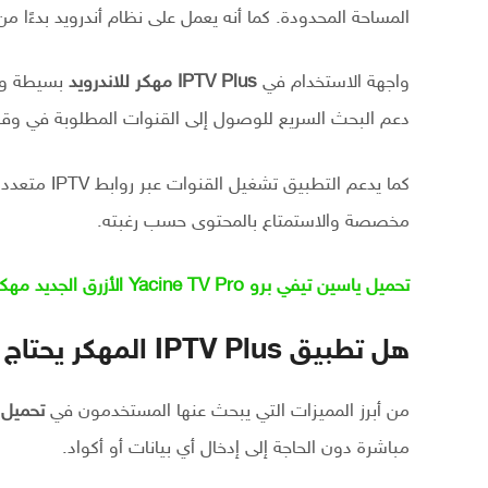
المساحة المحدودة. كما أنه يعمل على نظام أندرويد بدءًا من إصدار 5.0، مما يضمن توافقه مع أغ
واجهة الاستخدام في
IPTV Plus مهكر للاندرويد
بسيطة ومن
دعم البحث السريع للوصول إلى القنوات المطلوبة في و
كما يدعم الت
مخصصة والاستمتاع بالمحتوى حسب رغبته.
تحميل ياسين تيفي برو Yacine TV Pro الأزرق الجديد مهكر للاندرويد 2026
هل تطبيق IPTV Plus المهكر يحتاج إلى كود تفعيل؟
من أبرز المميزات التي يبحث عنها المستخدمون في
تحميل IPTV Plus بدون كود تفع
مباشرة دون الحاجة إلى إدخال أي بيانات أو أكواد.