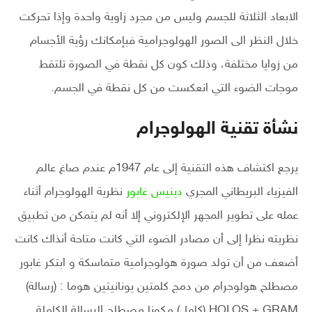
الابعاد الثلاثة للجسم وليس من مجرد زاوية واحدة وإذا تحركت
خلال النظر الى الصور الهولوجرامية فبإمكانك رؤية الأجسام
من زوايا مختلفة، وذلك كون كل نقطة في الصورة تلتقط
موجات الضوء التي انعكست من كل نقطة في الجسم.
نشأة تقنية الهولوجرام
يرجع اكتشاف هذه التقنية إلى عام 1947م عندم صاغ عالم
الفيزياء البريطاني المجري
دينيس غابور
نظرية الهولوجرام أثناء
عمله على تطوير المجهر الإلكتروني إلا أنه لم يتمكن من تطبيق
نظريته نظرا إلى أن مصادر الضوء التي كانت متاحة أنذاك كانت
أضعف من أن تولد صورة هولوجرامية متماسكة و ابتكر غابور
مصطلح هولوجرام من دمج كلمتين يونانيتين هوما : (رسالة)
HOLOS + GRAM (كامل) مكونا مصطلح الرسالة الكاملة.