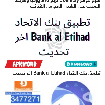
شرح موقع Cointiply لربح 10$ يوميا وطريقة
السحب على البايير | الربح من الانترنت
تطبيق بنك الاتحاد Bank al Etihad اخر تحديث