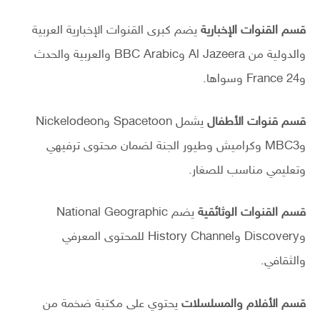
قسم القنوات الإخبارية
يضم كبرى القنوات الإخبارية العربية
والدولية من Al Jazeera وBBC Arabic والعربية والحدث
وFrance 24 وسواها.
قسم قنوات الأطفال
يشمل Spacetoon وNickelodeon
وMBC3 وكراميش وطيور الجنة لضمان محتوى ترفيهي
وتعليمي مناسب للصغار.
قسم القنوات الوثائقية
يضم National Geographic
وDiscovery وHistory Channel للمحتوى المعرفي
والثقافي.
قسم الأفلام والمسلسلات
يحتوي على مكتبة ضخمة من