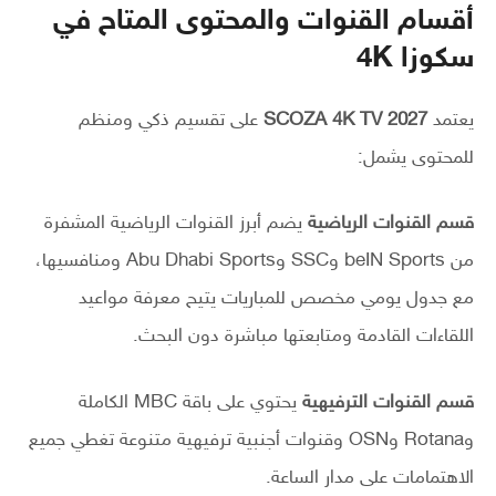
أقسام القنوات والمحتوى المتاح في
سكوزا 4K
يعتمد
SCOZA 4K TV 2027
على تقسيم ذكي ومنظم
للمحتوى يشمل:
قسم القنوات الرياضية
يضم أبرز القنوات الرياضية المشفرة
من beIN Sports وSSC وAbu Dhabi Sports ومنافسيها،
مع جدول يومي مخصص للمباريات يتيح معرفة مواعيد
اللقاءات القادمة ومتابعتها مباشرة دون البحث.
قسم القنوات الترفيهية
يحتوي على باقة MBC الكاملة
وRotana وOSN وقنوات أجنبية ترفيهية متنوعة تغطي جميع
الاهتمامات على مدار الساعة.