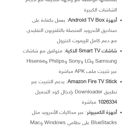
بشاشاتها الواسعة مع واجهة متكيفة مع أحجام
الشاشات الكبيرة
أجهزة Android TV Box
: يعمل بكفاءة على
صناديق الأندرويد المتصلة بالتلفزيون التقليدي
مع دعم كامل للريموت كنترول
شاشات Smart TV الذكية
: متوافق مع شاشات
Samsung وLG وSony وPhilips وHisense
عبر تثبيت ملف APK مباشرة
Amazon Fire TV Stick
: يدعم التثبيت عبر
تطبيق Downloader بإدخال كود التحميل
1026334
مباشرة
أجهزة الكمبيوتر
: عبر محاكيات الأندرويد مثل
BlueStacks على نظامي Windows وMac