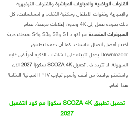
القنوات الرياضية والمباريات المباشرة
والقنوات الترفيهية
والإخبارية وقنوات الأطفال ومكتبة الأفلام والمسلسلات، كل
ذلك بجودة تصل إلى 4K وبدون إعلانات مزعجة. نظام
السيرفرات المتعددة
عبر أكواد S1 وS2 وS3 وS4 يمنحك حرية
اختيار أفضل اتصال يناسبك، كما أن دعمه لتطبيق
Downloader يجعل تثبيته على الشاشات الذكية أمراً في غاية
السهولة. لا تتردد في
تحميل SCOZA 4K سكوزا 2027
الآن
واستمتع بواحدة من أخف وأسرع تجارب IPTV المجانية المتاحة
هذا العام.
تحميل تطبيق SCOZA 4K سكوزا مع كود التفعيل
2027