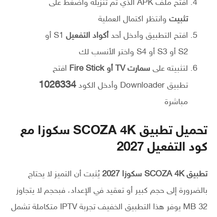
افتح ملف APK الذي تم تنزيله واضغط على
تثبيت
وانتظر اكتمال العملية
افتح التطبيق وأدخل أحد
أكواد التفعيل
S1 أو
S2 أو S3 أو S4 واختر الأنسب لك
لتثبيته على
سمارت TV أو Fire Stick
افتح
1026334
تطبيق Downloader وأدخل الكود
مباشرة
تحميل تطبيق SCOZA 4K سكوزا مع
كود التفعيل 2027
تطبيق SCOZA 4K سكوزا 2027
يُثبت أن التميز لا يحتاج
بالضرورة إلى حجم كبير أو تعقيد في الإعداد، فبحجم لا يتجاوز
32 MB يوفر هذا التطبيق الخفيف تجربة IPTV متكاملة تشمل