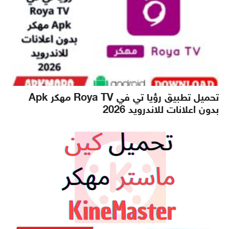
تحميل تطبيق رؤيا تي في Roya TV مهكر Apk
بدون اعلانات للاندرويد 2026