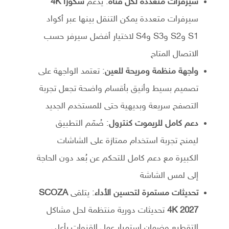
سيرفرات متعددة لكل قناة
: يدعم
سكوزا 4K
سيرفرات متعددة يمكن التنقل بينها عبر أكواد
S1 وS2 وS3 وS4 لاختيار أفضل سيرفر حسب
الاتصال المتاح
واجهة منظمة ومريحة للعين
: تعتمد الواجهة على
تصميم بسيط وأنيق بأقسام واضحة تجعل تجربة
التصفح سريعة وبديهية حتى للمستخدم الجديد
دعم كامل للريموت كنترول
: صُمّم التطبيق
ليمنح تجربة استخدام ممتازة على الشاشات
الكبيرة مع دعم كامل للتحكم عن بُعد دون الحاجة
إلى لمس الشاشة
تحديثات مستمرة لتحسين الأداء
: يتلقى
SCOZA
4K 2027
تحديثات دورية منتظمة لحل مشاكل
التقطيع وضمان استمرار عمل القنوات بأعلى