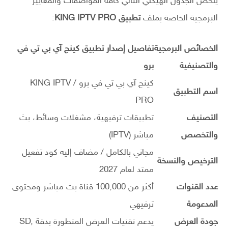
يلخص الجدول الهيكلي التالي كافة المواصفات والمعايير
البرمجية الخاصة بملف
تطبيق KING IPTV PRO
:
الخصائص البرمجية
تفاصيل إصدار تطبيق كينج آي بي تي في
والتصنيفية
برو
كينج آي بي تي في برو / KING IPTV
اسم التطبيق
PRO
التصنيف
تطبيقات ترفيهية، مشغلات وسائط، بث
والتخصص
مباشر (IPTV)
مجاني بالكامل / مضاف إليه كود تفعيل
الترخيص والنسخة
ممتد لعام 2027
عدد القنوات
أكثر من 100,000 قناة بث مباشر ومحتوى
المدعومة
ترفيهي
جودة العرض
يدعم تقنيات العرض المتطورة بدقة SD,