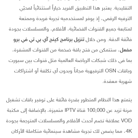
التقليدية. يعتبر هذا التطبيق الفريد خياراً استثنائياً لمحبّي
الترفيه الرقمي، إذ يوفر لمستخدميه تجربة فريدة وممتعة
لمتابعة جميع القنوات الفضائية، الأفلام، والمسلسلات بجودة
فائقة الدقة. ومن خلال
تنزيل برنامج كينج آي بي تي في برو
مفعل
، ستتمكن من فتح باقة ضخمة من القنوات المشفرة،
بما في ذلك شبكات الرياضة العالمية مثل قنوات بين سبورت
وباقات OSN الترفيهية مجاناً وبدون أي تكلفة أو اشتراكات
شهرية معقدة.
يتمتع هذا النظام المتطور بقدرة فائقة على توفير باقات تشغيل
مرنة تزيد عن 100,000 قناة IPTV متميزة، بالإضافة إلى مكتبة
VOD عملاقة تضم أحدث الأفلام والمسلسلات المترجمة بجودة
4K، مما يضمن لك تجربة مشاهدة سينمائية متكاملة الأركان