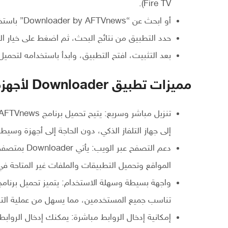
Fire TV).
أو ابحث عن “Downloader by AFTVnews” باستخدام شريط البحث.
حدد التطبيق من نتائج البحث، ثم اضغط على خيار الت
بعد التثبيت، افتح التطبيق، وابدأ باستخدامه لتحميل 
مميزات تطبيق Downloader لأجهزة التلفاز الذكية
إلى جهاز التلفاز الذكي، دون الحاجة إلى أجهزة وسيطة
دعم التصفح ع
المواقع وتحميل التطبيقات والملفات غير المتاحة في متجر Play
تناسب جميع المستخدمين، مما يسهل من عملية التن
إمكانية إدخال الروابط مباشرة: يمكنك إدخال الروابط