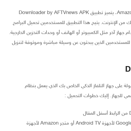
في عالم أجهزة البث مثل Android TV Box وAmazon Fire TV، يتميز تطبيق Downloader by AFTVnews APK
ك من الإنترنت. يتيح هذا التطبيق للمستخدمين تحميل البرامج
جهاز آخر مثل الكمبيوتر أو الهاتف أو وحدات التخزين الخارجية.
رت هو خيار مثالي للمستخدمين الذين يبحثون عن وسيلة مباشرة وموثوقة لتنزيل
ميل تطبيق Downloader by AFTVnews بسهولة على جهاز التلفاز الذكي الخاص بك الذي يعمل بنظام
افتح متجر التطبيقات على جهاز التلفاز الذكي (Google Play لأجهزة Android TV أو متجر Amazon لأجهزة