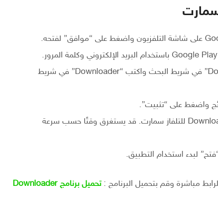
اكتب “Downloader” في شريط البحث واكتب “Downloader” في شريط
انتظر حتى ينتهي تحميل برنامج Downloader للتلفاز سمارت. قد يستغرق وقتًا حسب سرعة
فتح” لبدء استخدام التطبيق.
رابط مباشرة وقم بتحميل البرنامج :
تحميل برنامج Downloader