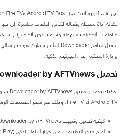
بكونه أداة بسيطة وفعالة لتنزيل الملفات مباشرة إلى جهاز
والملفات المختلفة بسهولة وسرعة، دون الحاجة إلى استخدام 
تحميل برنامج Downloader للتلفاز سما
وإدارة المحتوى على أجهزتهم الذكية.
تحميل Downloader by AFTVnews
يمكنك تح
Android TV أو Fire TV، وذلك عبر متجر التطبيقات الرسمي للجهاز. إليك خطوات التحميل :
كيفية تحميل وتثبيت Downloader by AFTVnews من الرابط أسفل المقال