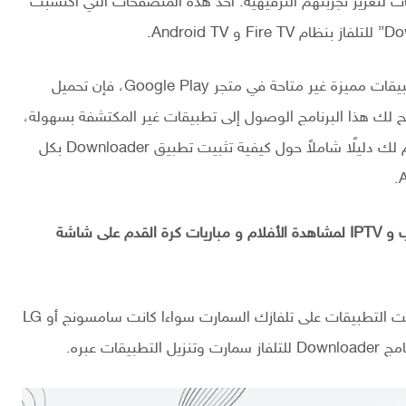
لتعزيز تجربتهم الترفيهية. أحد هذه المتصفحات التي اكتسبت
إذا كنت تبحث عن طريقة فعّالة ومتصفح ويب لتثبيت تطبيقات مميزة غير متاحة في متجر Google Play، فإن تحميل
ل الأمثل. يتيح لك هذا البرنامج الوصول إلى تطبيقات غير المكتشفة بسهولة،
ويضفي على جهازك تنوعًا ومرونة. في هذا المقال، سنقدم لك دليلًا شاملاً حول كيفية تثبيت تطبيق Downloader بكل
هل تبحث عن طريقة سهلة لتنزيل مثل يوتيوب و تيك توب و IPTV لمشاهدة الأفلام و مباريات كرة القدم على شاشة
تطبيق Downloader هو الحل الذي يجعلك قادرا على تثبيت التطبيقات على تلفازك السمارت سواءا كانت سامسونج أو LG
ت عبره.