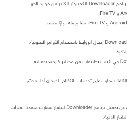
حجم صغير وخفيف على النظام: لا يستهلك تحميل برنامج Downloader للكمبيوتر الكثير من موارد الجهاز،
التوافق الواسع: يعمل مع أجهزة متعددة بنظام Android TV و Fire TV، مما يجعله خيارًا متعدد
الدعم للأوامر الصوتية: يدعم تحميل تطبيق Downloader APK إدخال الروابط باستخدام الأوامر الصوتية،
ذكية.
تنزيل وتثبيت التطبيقات الخارجية: يساعد Downloader في تثبيت تطبيقات من مصادر خارجية بفعالية
ديثات دورية: يحصل تحميل برنامج Downloader للتلفاز سمارت على تحديثات بانتظام، لضمان أداء محسّن
يعتبر Downloader خياراً مثالياً للمستخدمين الذين يبحثون عن تحميل برنامج Downloader للتلفاز سمارت متعدد الميزات
فاز الذكية.