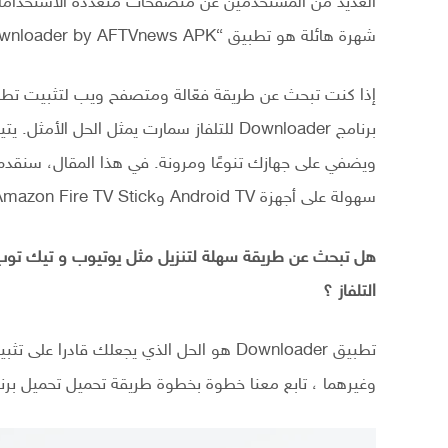
العديد من المستخدمين عن متصفحات متعددة الاستخدامات 
شهرة هائلة هو تطبيق “Downloader by AFTVnews APK” للتلفاز بنظام Fire TV و Android TV.
برنامج Downloader للتلفاز سمارت يمثل الح
سهولة على أجهزة Android TV وAmazon Fire TV Stick.
التلفاز ؟
وغيرهما ، تابع معنا خطوة بخطوة طريقة تحميل تحميل برنامج Downloader للتلفاز سمارت وتنزيل التطبيقا