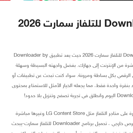
يمكنكم الان من هذا المقال كيفية تحميل برنامج Downloader للتلفاز سمارت 2026 حيث يعد تطبيق Downloader by
لها مباشرة من الإنترنت إلى جهازك. بفضل واجهته البسيطة وسهلة
وى الرقمي بكل بساطة ومرونة. سواء كنت تبحث عن تطبيقات أو
صولاً غير محدود بنقرة واحدة فقط، مما يجعله الخيار الأمثل للاستمتاع بمحتوى
تطبيق Downloader يسمح بتنزيل التطبيقات الغير متوفرة على متاجر التلفاز مثل LG Content Store وغيرها مباشرة
على جهازك سمارت دون الحاجة إلى حاسوب أو هاتف أو قرص خارجي ، تحميل برنامج Downloader للتلفاز سمارت-يبحث