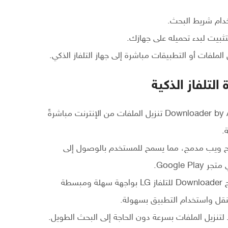
ثبيت لبدء تحميله على جهازك.
الملفات أو التطبيقات مباشرة إلى جهاز التلفاز الذكي.
تنزيل مباشر وسريع: يتيح تحميل برنامج Downloader by AFTVnews تنزيل الملفات من الإنترنت مباشرةً
.
بر الويب: يأتي Downloader بمتصفح ويب مدمج، مما يسمح للمستخدم بالوصول إلى
Google .
واجهة بسيطة وسهلة الاستخدام: يتميز تحميل برنامج Downloader للتلفاز LG بواجهة سهلة ومبسطة
قل واستخدام التطبيق بسهولة.
 لتنزيل الملفات بسرعة دون الحاجة إلى البحث الطويل.