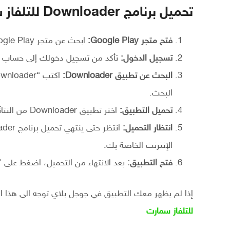
تحميل برنامج Downloader للتلفاز سمارت
فتح متجر Google Play:
ابحث عن متجر Google Play على شاشة التلفزيون واضغط على “موافق” لفتحه.
تسجيل الدخول:
تأكد من تسجيل دخولك إلى حساب Google Play باستخدام البريد الإلكتروني وكلمة المرور.
البحث عن تطبيق Downloader:
البحث.
تحميل التطبيق:
اختر تطبيق Downloader من النتائج واضغط على “تثبيت”.
انتظار التحميل:
الإنترنت الخاصة بك.
فتح التطبيق:
بعد الانتهاء من التحميل، اضغط على “
إذا لم يظهر معك التطبيق في جوجل بلاي توجه الى هذا ال
للتلفاز سمارت