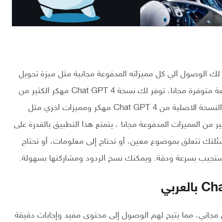
وفر لك الوصول الي كل مميزاته المدفوعة مجانية مثل ميزة تحويل
النص الي صورة او معالجة ملفات pdf ومميزات اخري رائعة متوفرة مجانا، توفر لك نسخة Chat GPT 4 مهكر الكثير من
المميزات الأخرى مثل ميزة التحدث الصوتي المدفوعة في النسخة الاصلية من Chat GPT 4 مهكر ومميزات اخري مثل
ر من المميزات المدفوعة مجانا ، يتمتع هذا التطبيق بالقدرة على
أسئلتك تتعلق بموضوع معين، أو تحتاج إلى معلومات، أو تحتاج
ستجيب بسرعة ودقة. ويمكنك نسخ الردود ومشاركتها بسهولة.
مجاني، مما يتيح لهم الوصول إلى محتوى مفيد وإجابات دقيقة