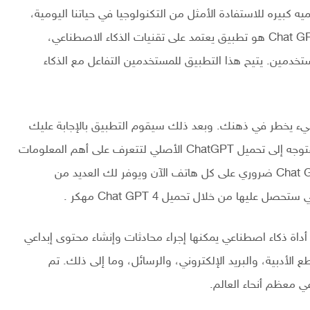
أي مكان. تطبيق ChatGPT 4 يمثل اهميه كبيره للاستفادة الأمثل من التكنولوجيا في حياتنا اليومية،
بدون أية تكاليف مادية.كما نعرف ان شات جى بى تى Chat GPT 4 هو تطبيق يعتمد على تقنيات الذكاء الاصطناعي،
 ومفيدة للمستخدمين. يتيح هذا التطبيق للمستخدمين التفاعل مع الذكاء
 من تطبيق Chat GPT APK على أي شيء يخطر في ذهنك. وبعد ذلك سيقوم التطبيق بالإجابة عليك
في غصون لحظات بسيطة. وإذا كنت تريد إقامة مشروع فتوجه إلى تحميل ChatGPT الأصلي لتتعرف على أهم المعلومات
التي يمكن أن تستفيد منها ، لذلك يعتبر تنزيل تطبيق Chat GPT ضروري على كل هاتف الآن ويوفر لك العديد من
ها من خلال تحميل Chat GPT 4 مهكر .
C النسخة المدفوعة هي أداة ذكاء اصطناعي يمكنها إجراء محادثات وإنشاء محتوى إبداعي
الأدبية، والبريد الإلكتروني، والرسائل، وما إلى ذلك. تم