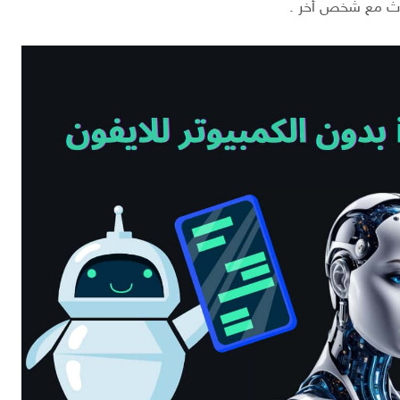
حدث مع شخص أخر .