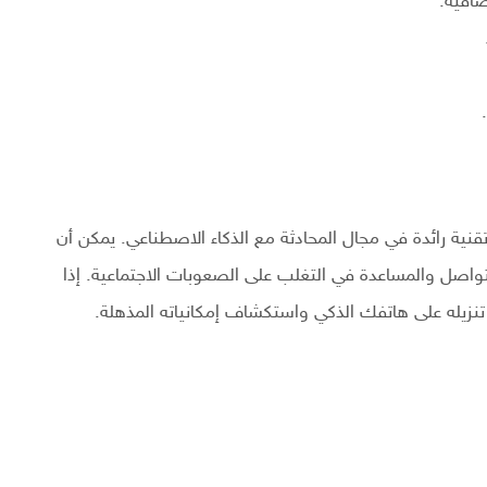
افية.
Chat GPT  النسخة المدفوعة مهكر 2024 هو تقنية رائدة في مجال المحادثة مع الذكاء الاصطناعي. يمكن أن
تواصل والمساعدة في التغلب على الصعوبات الاجتماعية. إذا
نزيله على هاتفك الذكي واستكشاف إمكانياته المذهلة.