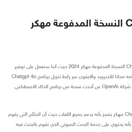
تحميل برنامج Chat GPT 4O النسخة المدفوعة مهكر
مرحبا بكم في مقال جديد حول تحميل برنامج Chat GPT 4O النسخة المدفوعة مهكر 2024 حيث أننا سنعمل على توفير
تطبيق ChatGPT Pro مهكر يمكنك البدء الان في استخدامه مجانا للاندرويد والايفون عبر رابط تنزيل برنامج Chatgpt 4o
apk، هذا البرنامج أصبح متوفراً بشكل رسمي حيث أعلنت شركة OpenAi عن أحدث نسخة من برنامج الذكاء الاصطناعي.
حيث أن برنامج شات الذكاء الاصطناعي ChatGPT ChatGPT مهكر يتميز بأنه يدعم جميع اللغات حيث أن النتائج التي يقوم
 بأنه يحتوي على خدمة البحث الصوتي الذي تقوم بالبحث فيه