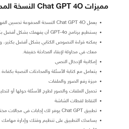
مميزات Chat GPT 4O النسخة المدفوعة للاندرويد و الايفون
يعمل Chat GPT 4O النسخة المدفوعة تحسين الفهم
يستطيع برنامج GPT-4o أن يفهمك بشكل أفضل بكثير من سابقاته، خاصة إذا كنت تتحدث إليه.
يمكنه قراءة النصوص الكتابي بشكل أفضل بكثير، وإذ
معك في محاولة لإبقاء المحادثة خفيفة.
إمكانية الإدخال النصي
يتعامل مع كتابة الأسئلة والمحادثات النصية بكفاءة ع
ميزة رفع الصور والملفات
تحميل الملفات والصور لطرح الأسئلة حولها أو لتحلي
التقاط لقطات الشاشة
تطبيق Chat GPT يوفر لك إجابات في مجالات مختلفة مثل الصحة والرياضة والوجبات
يساعدك التطبيق على تنظيم وقتك وإدارة مهامك بفع