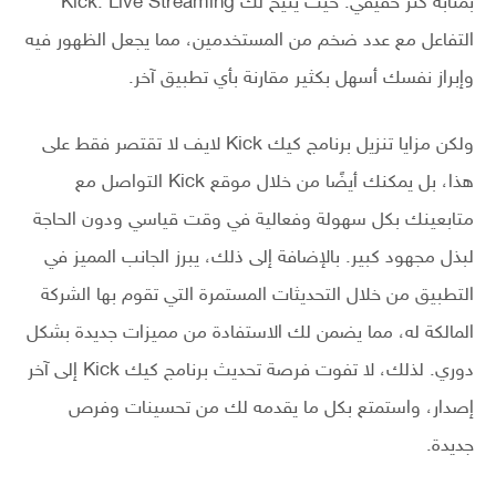
بمثابة كنز حقيقي. حيث يتيح لك Kick: Live Streaming
التفاعل مع عدد ضخم من المستخدمين، مما يجعل الظهور فيه
وإبراز نفسك أسهل بكثير مقارنة بأي تطبيق آخر.
ولكن مزايا تنزيل برنامج كيك Kick لايف لا تقتصر فقط على
هذا، بل يمكنك أيضًا من خلال موقع Kick التواصل مع
متابعينك بكل سهولة وفعالية في وقت قياسي ودون الحاجة
لبذل مجهود كبير. بالإضافة إلى ذلك، يبرز الجانب المميز في
التطبيق من خلال التحديثات المستمرة التي تقوم بها الشركة
المالكة له، مما يضمن لك الاستفادة من مميزات جديدة بشكل
دوري. لذلك، لا تفوت فرصة تحديث برنامج كيك Kick إلى آخر
إصدار، واستمتع بكل ما يقدمه لك من تحسينات وفرص
جديدة.