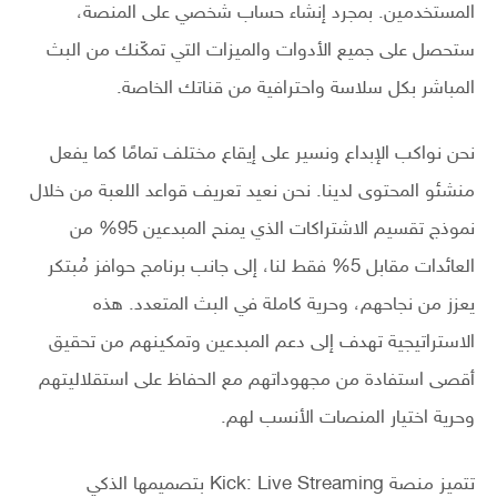
المستخدمين. بمجرد إنشاء حساب شخصي على المنصة،
ستحصل على جميع الأدوات والميزات التي تمكّنك من البث
المباشر بكل سلاسة واحترافية من قناتك الخاصة.
نحن نواكب الإبداع ونسير على إيقاع مختلف تمامًا كما يفعل
منشئو المحتوى لدينا. نحن نعيد تعريف قواعد اللعبة من خلال
نموذج تقسيم الاشتراكات الذي يمنح المبدعين 95% من
العائدات مقابل 5% فقط لنا، إلى جانب برنامج حوافز مُبتكر
يعزز من نجاحهم، وحرية كاملة في البث المتعدد. هذه
الاستراتيجية تهدف إلى دعم المبدعين وتمكينهم من تحقيق
أقصى استفادة من مجهوداتهم مع الحفاظ على استقلاليتهم
وحرية اختيار المنصات الأنسب لهم.
تتميز منصة Kick: Live Streaming بتصميمها الذكي