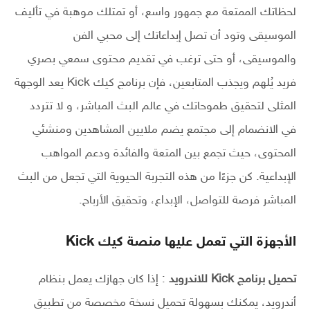
لحظاتك الممتعة مع جمهور واسع، أو تمتلك موهبة في تأليف
الموسيقى وتود أن تصل إبداعاتك إلى محبي الفن
والموسيقى، أو حتى ترغب في تقديم محتوى سمعي بصري
فريد يُلهم ويجذب المتابعين، فإن برنامج كيك Kick يعد الوجهة
المثلى لتحقيق طموحاتك في عالم البث المباشر، و لا تتردد
في الانضمام إلى مجتمع يضم ملايين المشاهدين ومنشئي
المحتوى، حيث تجمع بين المتعة والفائدة ودعم المواهب
الإبداعية. كن جزءًا من هذه التجربة الحيوية التي تجعل من البث
المباشر فرصة للتواصل، الإبداع، وتحقيق الأرباح.
الأجهزة التي تعمل عليها منصة كيك Kick
تحميل برنامج Kick للاندرويد
: إذا كان جهازك يعمل بنظام
أندرويد، يمكنك بسهولة تحميل نسخة مخصصة من تطبيق