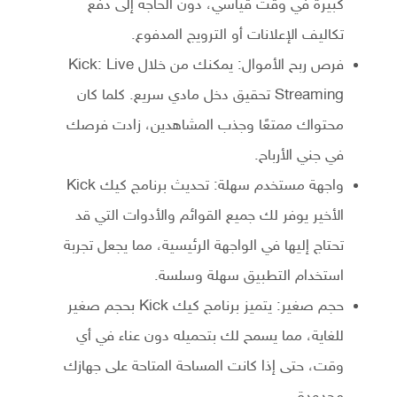
كبيرة في وقت قياسي، دون الحاجة إلى دفع
تكاليف الإعلانات أو الترويج المدفوع.
فرص ربح الأموال: يمكنك من خلال Kick: Live
Streaming تحقيق دخل مادي سريع. كلما كان
محتواك ممتعًا وجذب المشاهدين، زادت فرصك
في جني الأرباح.
واجهة مستخدم سهلة: تحديث برنامج كيك Kick
الأخير يوفر لك جميع القوائم والأدوات التي قد
تحتاج إليها في الواجهة الرئيسية، مما يجعل تجربة
استخدام التطبيق سهلة وسلسة.
حجم صغير: يتميز برنامج كيك Kick بحجم صغير
للغاية، مما يسمح لك بتحميله دون عناء في أي
وقت، حتى إذا كانت المساحة المتاحة على جهازك