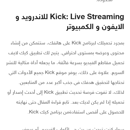
محدودة.
Kick: Live Streaming للاندرويد و
الايفون و الكمبيوتر
بمجرد تحميلك لبرنامج Kick على هاتفك، ستتمكن من إنشاء
محتوى وعرضه بمستوى احترافي. يتيح لك تطبيق كيك لايف
تحميل مقاطع الفيديو بسرعة فائقة، ما يجعله أداة مثالية للنشر
السريع. علاوة على ذلك، يوفر موقع Kick جميع الأدوات التي
تحتاجها لتحقيق هدفك في جذب أكبر عدد من المتابعين.
لذلك، لا تفوت فرصة تحديث تطبيق Kick إلى أحدث إصدار أو
تحميله إذا لم يكن لديك بعد. تابع قراءة المقال حتى نهايته
للحصول على أقصى استفادةمن برنامج كيك Kick.
سواء كنت تبحث عن بث حي لألعاب الفيديو، أو عروض