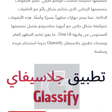
تصميمها خصيصًا لتناسب الوضع الليلي. تتميز الأيقونات
بتصميمها الزجاجي الذي يتناغم بشكل رائع مع الخلفيات
الداكنة، مما يمنح جهازك مظهراً عصريًا وأنيقًا. هذه الأيقونات
متوافقة بشكل خاص مع أجهزة سامسونغ بفضل تصميمها
المستوحى من واجهة One UI، ما يعزز تناغم المظهر العام
ويمنحك تطبيق جلاسيفاي Glassify تجربة استخدام فريدة
وسلسة.