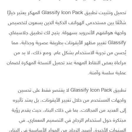
تحميل وتثبيت تطبيق Glassify Icon Pack المهكر يعتبر خيارًا
شائعًا بين مستخدمي الهواتف الذكية الذين يسعون لتخصيص
واجهة هواتفهم الأندرويد بسهولة. يتيح لك تطبيق جلاسيفاي
Glassify تغيير مظهر الأيقونات بطريقة عصرية وجذابة، مما
يُحسن من تجربة الاستخدام بشكل عام. ومع ذلك، لا بد من
مراعاة بعض النقاط المهمة عند تحميل النسخة المهكرة لضمان
عملية سلسة وآمنة.
تطبيق Glassify Icon Pack لا يقتصر فقط على تحسين
واجهات المستخدم من خلال تغيير الأيقونات، بل يمتد تأثيره
إلى العديد من المجالات، بما في ذلك البناء، حيث يقدم رؤية
مبتكرة حول استخدام الزجاج في التصميم المعماري. في
السنوات الأخيرة، أصبح الزجاج من المواد الأساسية في البناء،