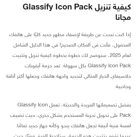
كيفية تنزيل Glassify Icon Pack
مجانا
إذا كنت تبحث عن طريقة لإضفاء مظهر جديد كليًا على هاتفك
المحمول، فأنت في المكان الصحيح! في هذا الدليل الشامل
لعام 2025، سنوضح لك خطوة بخطوة كيفية تنزيل وتثبيت
Glassify Icon Pack بكل سهولة. تعد حزمة أيقونات
جلاسيفاي الخيار المثالي لتجديد واجهة هاتفك وجعلها أكثر أناقة
وجاذبية.
بفضل تصميماتها الفريدة والحديثة، تعمل Glassify Icon
Pack على تحويل تجربة المستخدم بشكل جذري، حيث تضيف
لمسة فنية أنيقة تجعل هاتفك يبدو وكأنه جهاز جديد تمامًا.
عندما تقوم بتثبيت هذه الحزمة، ستلاحظ الفرق فورًا؛ حيث