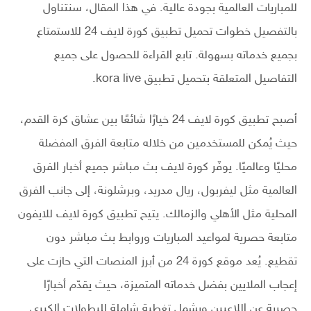
للمباريات العالمية بجودة عالية. في هذا المقال، سنتناول
بالتفصيل خطوات تحميل تطبيق كورة لايف 24 للاستمتاع
بجميع خدماته بسهولة. تابع القراءة للحصول على جميع
التفاصيل المتعلقة بتحميل تطبيق kora live.
أصبح تطبيق كورة لايف 24 خيارًا شائعًا بين عشاق كرة القدم،
حيث يُمكن للمستخدمين من خلاله متابعة الفرق المفضلة
محليًا وعالميًا. يوفّر كورة لايف بث مباشر جميع أخبار الفرق
العالمية مثل ليفربول، ريال مدريد، وبرشلونة، إلى جانب الفرق
المحلية مثل الأهلي والزمالك. يتيح تطبيق كورة لايف للايفون
متابعة حصرية لمواعيد المباريات وروابط بث مباشر دون
تقطيع. يُعد موقع كورة 24 من أبرز المنصات التي حازت على
إعجاب الملايين بفضل خدماته المتميزة، حيث يقدّم أخبارًا
حصرية عن اللاعبين ويشمل تغطية شاملة للبطولات الكبرى