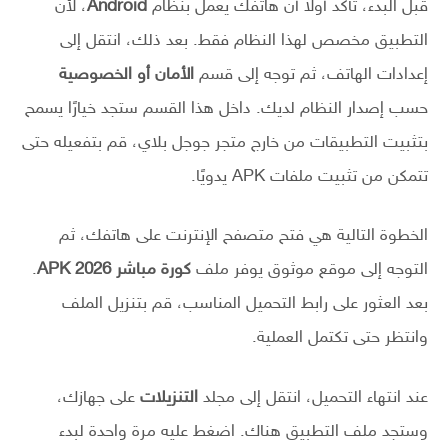
قبل البدء، تأكد أولًا أن هاتفك يعمل بنظام
Android
، لأن
التطبيق مخصص لهذا النظام فقط. بعد ذلك، انتقل إلى
إعدادات الهاتف، ثم توجه إلى قسم
الأمان أو الخصوصية
حسب إصدار النظام لديك. داخل هذا القسم ستجد خيارًا يسمح
بتثبيت التطبيقات من خارج متجر جوجل بلاي، قم بتفعيله حتى
تتمكن من تثبيت ملفات APK يدويًا.
الخطوة التالية هي فتح متصفح الإنترنت على هاتفك، ثم
التوجه إلى موقع موثوق يوفر ملف
كورة مباشر 2026 APK
.
بعد العثور على رابط التحميل المناسب، قم بتنزيل الملف
وانتظر حتى تكتمل العملية.
عند انتهاء التحميل، انتقل إلى مجلد
التنزيلات
على جهازك،
وستجد ملف التطبيق هناك. اضغط عليه مرة واحدة لبدء