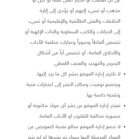
عن أي تعصب أو انحياز أعمى لفئة أو دين أو
مذهب أو تسيء إليهم أو تؤدي إلى إثارة
الخلافات والفتن الطائفية والإقليمية أو تسيء
إلى الديانات والكتب السماوية والذات الإلهية أو
تتضمن ألفاظاً وصوراً وعبارات منافية للآداب
والأخلاق العامة، أو تتضمن أياً من أشكال
التجريح والتهديد والعنف اللفظي.
لا تلتزم إدارة الموقع بنشر كل ما يرد إليها،
ويخضع توقيت ومكان النشر إلى اعتبارات فنية
وتقنية خاصة بها.
تعتذر إدارة الموقع عن نشر أي مواد مكتوبة أو
مصورة مخالفة للقانون او الآداب العامة.
لا تدفع إدارة الموقع مبالغ نقدية كتعويض عن
المواد المرسلة إليها سواء تم نشرها او لم يتم